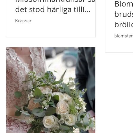
Bloms
det stod härliga till!
brudsl
Vackra, busiga och med
Kransar
bröll
ett sidenband baktill
blomster