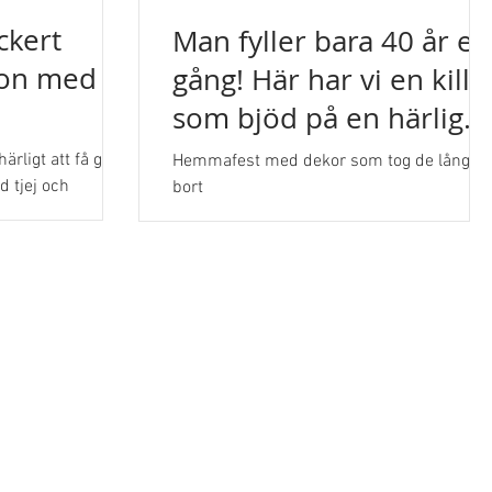
ackert
Man fyller bara 40 år en
ion med
gång! Här har vi en kille
som bjöd på en härlig
t på
orientalisk hemmafest
ärligt att få göra!
Hemmafest med dekor som tog de långt
estaurang
d tjej och
bort
ngemang med