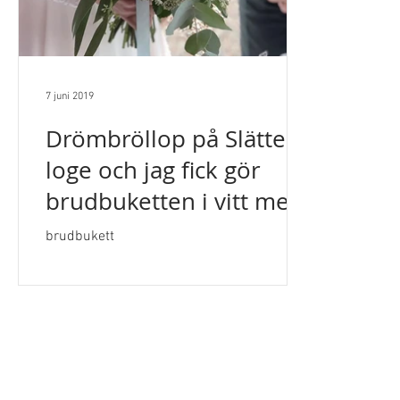
7 juni 2019
Drömbröllop på Slättens
loge och jag fick gör
brudbuketten i vitt med
ljusblå inslag.
brudbukett