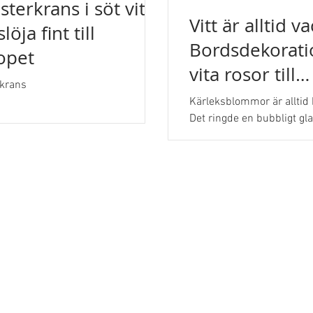
terkrans i söt vit
Vitt är alltid v
öja fint till
Bordsdekorat
opet
vita rosor till
krans
förlovningsfes
Kärleksblommor är alltid h
abbonnerad r
Det ringde en bubbligt gla
beställde ett bordsarra
blommor till deras...